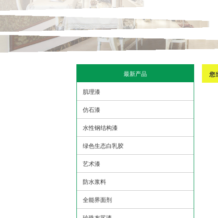
最新产品
您
肌理漆
仿石漆
水性钢结构漆
绿色生态白乳胶
艺术漆
防水浆料
全能界面剂
珍珠布艺漆