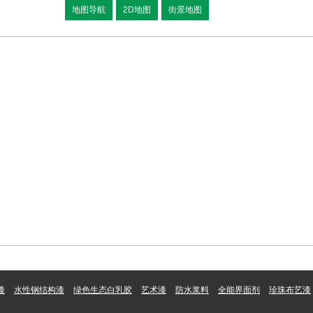
地图导航
2D地图
街景地图
漆
水性钢结构漆
绿色生态白乳胶
艺术漆
防水浆料
全能界面剂
珍珠布艺漆