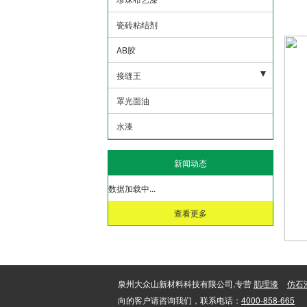
瓷砖粘结剂
AB胶
接缝王
大众山接缝王
罩光面油
水漆
新闻动态
数据加载中...
查看更多
泉州大众山新材料科技有限公司,专营
肌理漆
仿石
向的客户请咨询我们，联系电话：
4000-858-665