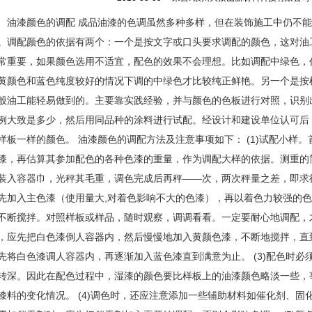
样板一样的颜色。 油漆颜色的调配方法及注意事项如下： (1)试配小样
漆，再估算其参加配色的各种色漆的重量，作为调配大样的依据。测重的
装入容器巾，光秤其毛重，调色完成后再秤——次，两次秤量之差，即求得
先加入主色漆（使用量大,对着色影响不大的色漆），再以着色力较强的
不断搅拌。对照样板或样品，随时观察，调调看看。一定要耐心地调配，
，应先把白色漆倒人容器内，然后慢慢地加入黄
颜
色漆，不断地搅拌，直
先将白色漆调人容器内，再逐渐加入蓝色漆直到满意为止。 (3)配色时
转深。因此在配色过程中，湿漆的颜色要比样板上的油漆颜色略淡一些，
漆料的变化情况。 (4)调色时，还应注意添加一些辅助材料如催化剂、
需加催干剂时，应先把催干剂加入再开始调配，否则会影响色调。 (5)
带绿头的黄与带黄头的蓝；配紫红时，应采用带红头的蓝与带蓝头的红，
微量红色的蓝与带微量蓝色的红色颜料。 (6)配色时，加不同分量的白
，如淡蓝、浅蓝、天蓝、中蓝、深蓝等。加入不同分量的黑色，可得到亮
绿等。 2．调配油漆颜色的配合比 调配常用涂料颜色配合比见表5—1所示
合比见表5—2所示。 4．涂料稠度的调配 因贮藏或气候原因，造成涂料
稠度降至符合施工要求。稀释剂的分量不宜超过涂料重量的20％，超过