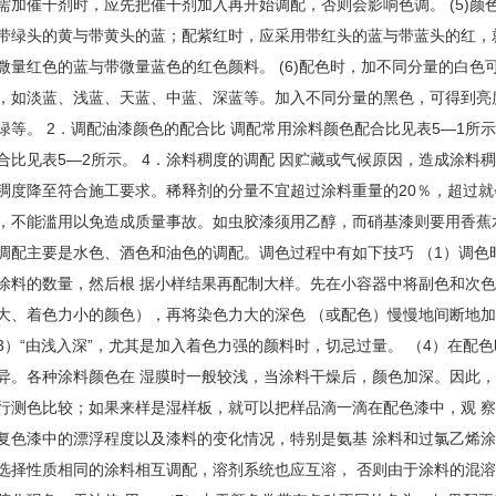
，不能滥用以免造成质量事故。如虫胶漆须用乙醇，而硝基漆则要用香蕉水
调配主要是水色、酒色和油色的调配。调色过程中有如下技巧 （1）调色
涂料的数量，然后根 据小样结果再配制大样。先在小容器中将副色和次色
大、着色力小的颜色），再将染色力大的深色 （或配色）慢慢地间断地
3）“由浅入深”，尤其是加入着色力强的颜料时，切忌过量。 （4）在配
异。各种涂料颜色在 湿膜时一般较浅，当涂料干燥后，颜色加深。因此，
行测色比较；如果来样是湿样板，就可以把样品滴一滴在配色漆中，观 察
复色漆中的漂浮程度以及漆料的变化情况，特别是氨基 涂料和过氯乙烯涂
选择性质相同的涂料相互调配，溶剂系统也应互溶， 否则由于涂料的混
胶化现象，无法使 用。 （7）由于颜色常带有各种不同的色头，如果配
紫红时，应采用带红头的蓝与带蓝头的红；配橙色时，应采用带黄头 的红
中，还要添加的哪些辅助材料，如催干剂、固化 剂、稀释剂等的颜色，以
漆时，由于多种颜料的配制，颜料的密度、吸油 量不同，很可能发生“浮色
性剂或 流平剂、防浮色剂来解决。如常加入0.1%的硅油来防治，国外公
体系，加入量一般在0.1%～1%。 （10）利用色漆漆膜稍有透明的特点
彩更加鲜明，这是根据自然光反射吸收的原理，底色与原色叠加后产生的一