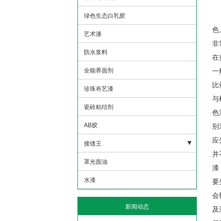
与
瓷砖粘结剂
色
AB胶
别
应
接缝王
并
大众山接缝王
罩光面油
漆
水漆
要
会
新闻动态
及
低
数据加载中...
用
查看更多
带
色
草
配
其