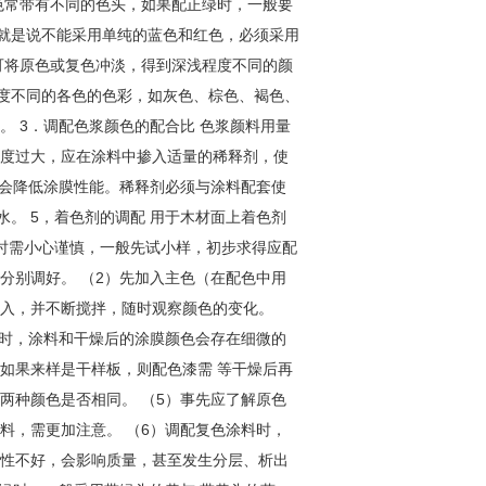
。 5，着色剂的调配 用于木材面上着色剂
时需小心谨慎，一般先试小样，初步求得应配
分别调好。 （2）先加入主色（在配色中用
加入，并不断搅拌，随时观察颜色的变化。
色时，涂料和干燥后的涂膜颜色会存在细微的
如果来样是干样板，则配色漆需 等干燥后再
两种颜色是否相同。 （5）事先应了解原色
料，需更加注意。 （6）调配复色涂料时，
溶性不好，会影响质量，甚至发生分层、析出
正绿时，一般采用带绿头的黄与 带黄头的蓝；
与带红头的黄。 （8）要注意在调配颜色过
免影响色泽。 （9）在调配灰色、绿色等复
”“发花”等现象，这时可酌情加入微量的表面
司生产的各种表面活 性剂，需分清用在何种溶
，选用适宜的底色可使面漆的颜色比原涂料 的
种颜 色，涂料工程称之为“透色”。如黄
颜
色