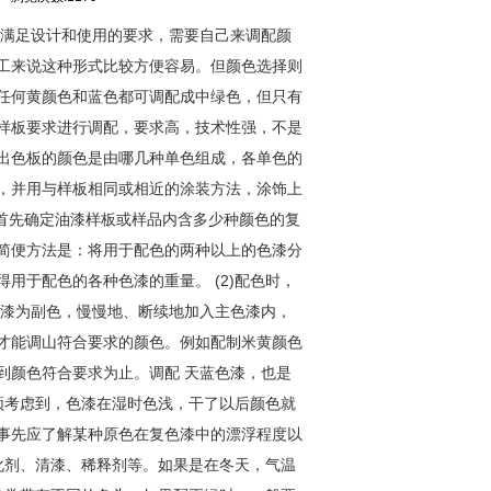
。首先确定油漆样板或样品内含多少种颜色的复
简便方法是：将用于配色的两种以上的色漆分
用于配色的各种色漆的重量。 (2)配色时，
色漆为副色，慢慢地、断续地加入主色漆内，
才能调山符合要求的颜色。例如配制米黄
颜
色
到颜色符合要求为止。调配 天蓝色漆，也是
必须考虑到，色漆在湿时色浅，干了以后颜色就
事先应了解某种原色在复色漆中的漂浮程度以
固化剂、清漆、稀释剂等。如果是在冬天，气温
颜色常带有不同的色头，如果配正绿时，一般要
就是说不能采用单纯的蓝色和红色，必须采用
色可将原色或复色冲淡，得到深浅程度不同的颜
度不同的各色的色彩，如灰色、棕色、褐色、
。 3．调配色浆颜色的配合比 色浆颜料用量
稠度过大，应在涂料中掺入适量的稀释剂，使
就会降低涂膜性能。稀释剂必须与涂料配套使