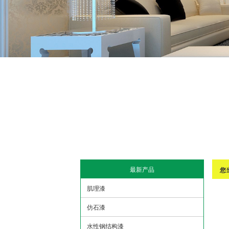
最新产品
您
肌理漆
仿石漆
水性钢结构漆
绿色生态白乳胶
色
艺术漆
非
防水浆料
在
全能界面剂
一
比
珍珠布艺漆