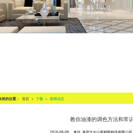
当前的位置：
首页
>
下载
>
新闻动态
教你油漆的调色方法和常
2016-08-09
来自:
泉州大众山新材料科技有限公
油漆颜色的调配 成品油漆的色调虽然多种多样，但在装饰施工中仍不
。调配颜色的依据有两个：一个是按文字或口头要求调配的颜色，这对油
常重要，如果颜色选用不适宜，配色的效果不会理想。比如调配中绿色，
黄颜色和蓝色纯度较好的情况下调的中绿色才比较纯正鲜艳。另一个是按
般油工能轻易做到的。主要靠实践经验，并与颜色的色板进行对照，识别
例大致是多少，然后用同品种的涂料进行试配。经设计和建设单位认可后