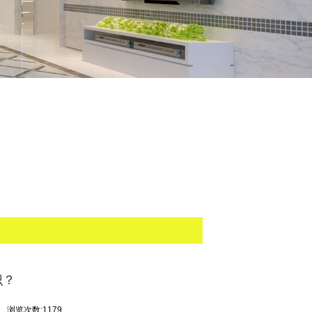
识？
司
浏览次数:1179
能满足设计和使用的要求，需要自己来调配颜
工来说这种形式比较方便容易。但颜色选择则
任何黄
颜
色和蓝色都可调配成中绿色，但只有
样板要求进行调配，要求高，技术性强，不是
出色板的颜色是由哪几种单色组成，各单色的
，并用与样板相同或相近的涂装方法，涂饰上