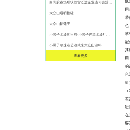
用
的
色
量
（
差
进
在
要
或
配
程
色
活
剂
色